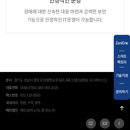
안정적인 운영
장애에 대한 신속한 대응 마련과 강력한 보안
기능
으로 안정적인 IT운영이 가능합니다.
ZeniOne
스마트
팩토리
기술지원
본사
경기도 성남시 분당구 대왕판교로 660, A동 10층(삼평동, 유스페이스1)
대표전화
1588-4788 | 080-500-2020
문의하기
팩스번호
031-719-0500
국내지사
창원, 구미, 광주
해외법인
베트남(하노이), 중국(소주)